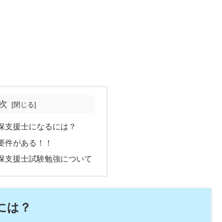
次
保支援士になるには？
要件がある！！
保支援士試験勉強について
には？