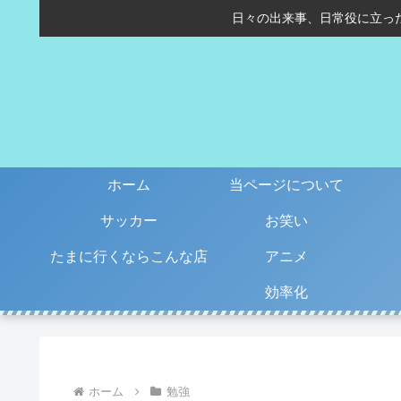
日々の出来事、日常役に立っ
ホーム
当ページについて
サッカー
お笑い
たまに行くならこんな店
アニメ
効率化
ホーム
勉強