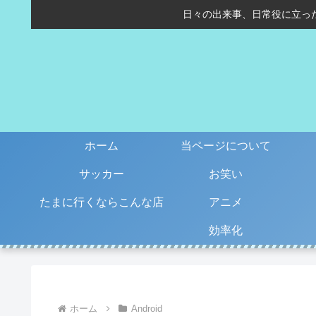
日々の出来事、日常役に立っ
ホーム
当ページについて
サッカー
お笑い
たまに行くならこんな店
アニメ
効率化
ホーム
Android