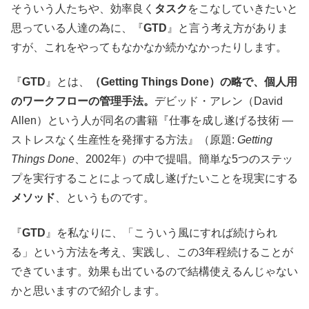
そういう人たちや、効率良く
タスク
をこなしていきたいと
思っている人達の為に、『
GTD
』と言う考え方がありま
すが、これをやってもなかなか続かなかったりします。
『
GTD
』とは、
（Getting Things Done）の略で、個人用
のワークフローの管理手法。
デビッド・アレン（David
Allen）という人が同名の書籍『仕事を成し遂げる技術 ―
ストレスなく生産性を発揮する方法』（原題:
Getting
Things Done
、2002年）の中で提唱。簡単な5つのステッ
プを実行することによって成し遂げたいことを現実にする
メソッド
、というものです。
『
GTD
』を私なりに、「こういう風にすれば続けられ
る」という方法を考え、実践し、この3年程続けることが
できています。効果も出ているので結構使えるんじゃない
かと思いますので紹介します。