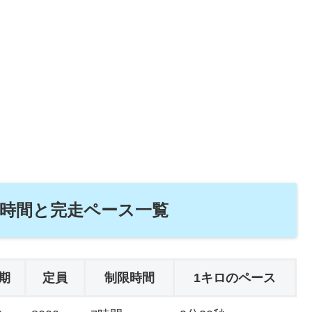
限時間と完走ペース一覧
期
定員
制限時間
1キロのペース