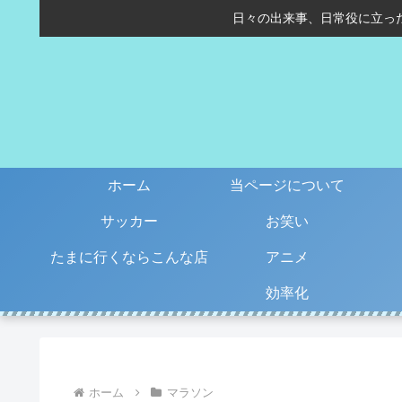
日々の出来事、日常役に立っ
ホーム
当ページについて
サッカー
お笑い
たまに行くならこんな店
アニメ
効率化
ホーム
マラソン