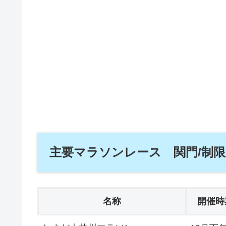
主要マラソンレース 関門/制
名称
開催時