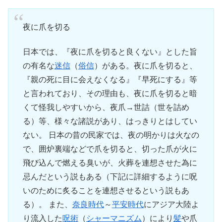
夜に爪を切る
日本では、『夜に爪を切ると良くない』とした旨
の有名な
迷信
（
俗信
）がある。夜に爪を切ると、
『親の死に目に会えなくなる』『早死にする』等
と言われており、その理由も、夜に爪を切ると暗
くて怪我しやすいから、夜爪→世詰（世を詰め
る）等、様々な諸説があり、はっきりとはしてい
ない。 日本の昔の民家では、夜の明かりは火なの
で、囲炉裏端などで爪を切ると、切った爪が火に
飛び込んで燃える臭いが、火葬を連想させた為に
忌んだという説もある（下記に詳細するように呪
いのために炙ることを連想させるという説もあ
る）。 また、
奈良時代
～
平安時代
にアジア大陸よ
り流入した
呪術
（
シャーマニズム
）により
髪
や爪