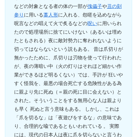
などの対象となる者の体の一部が
傀儡子
や
丑の刻
参り
に用いる
藁人形
に入れる、怨嗟を込めながら
呪言などの唱えて火で炙るなどの
呪い
に用いられ
たので処理場所に捨てにいけない（あるいは埋め
たともされる）夜に敵対勢力に奪われないように
切ってはならないという説もある。 昔は爪切りが
無かったために、爪切りは刃物を使って行われた
が、夜の薄暗い中（火の灯りはそれほど細かい作
業ができるほど明るくない）では、手許が 狂いや
すく怪我を、最悪の場合死亡する危険性がある為
に親より先に死ぬ（＝親の死に目に会えない）と
された。そういうことをする無用心な人は親より
も早く 死ぬと言う意味もある。 しかし、これは
「爪を切るな」は「夜遊びをするな」の意味であ
り、合理的な喩であるともいわれている 。 実際
には、現代の日本人は夜に爪を切らないと言うわ