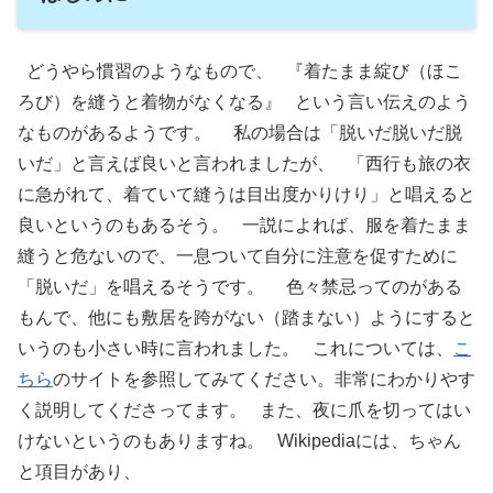
どうやら慣習のようなもので、 『着たまま綻び（ほこ
ろび）を縫うと着物がなくなる』 という言い伝えのよう
なものがあるようです。 私の場合は「脱いだ脱いだ脱
いだ」と言えば良いと言われましたが、 「西行も旅の衣
に急がれて、着ていて縫うは目出度かりけり」と唱えると
良いというのもあるそう。 一説によれば、服を着たまま
縫うと危ないので、一息ついて自分に注意を促すために
「脱いだ」を唱えるそうです。 色々禁忌ってのがある
もんで、他にも敷居を跨がない（踏まない）ようにすると
いうのも小さい時に言われました。 これについては、
こ
ちら
のサイトを参照してみてください。非常にわかりやす
く説明してくださってます。 また、夜に爪を切ってはい
けないというのもありますね。 Wikipediaには、ちゃん
と項目があり、