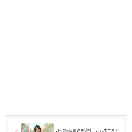
3月に毎日放送を退社した八木早希ア