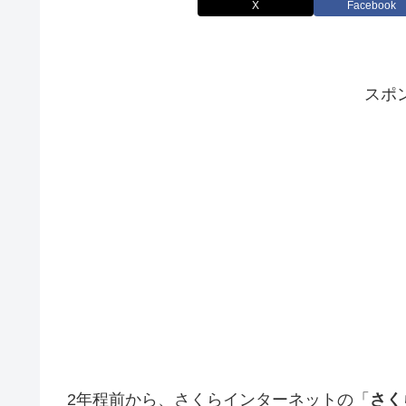
X
Facebook
スポ
2年程前から、さくらインターネットの「
さく