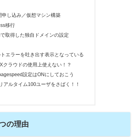
日間申し込み／仮想マシン構築
ess移行
omで取得した独自ドメインの設定
フォルトエラーを吐き出す表示となっている
nがWPXクラウドの使用上使えない！？
agespeed設定はONにしておこう
リアルタイム100ユーザをさばく！！
つの理由