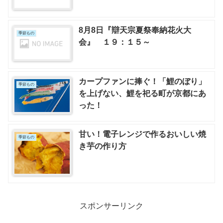
8月8日『辯天宗夏祭奉納花火大
季節もの
会』 １９：１５～
カープファンに捧ぐ！「鯉のぼり」
季節もの
を上げない、鯉を祀る町が京都にあ
った！
甘い！電子レンジで作るおいしい焼
季節もの
き芋の作り方
スポンサーリンク