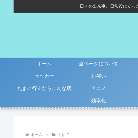
日々の出来事、日常役に立っ
ホーム
当ページについて
サッカー
お笑い
たまに行くならこんな店
アニメ
効率化
ホーム
子育て