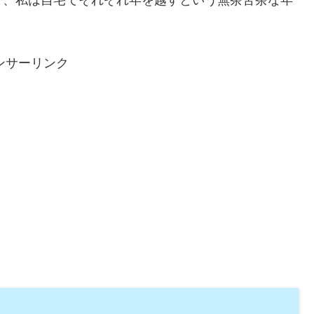
で、私は自宅でそれぞれ年を越すという無茶苦茶な年
ンサーリンク