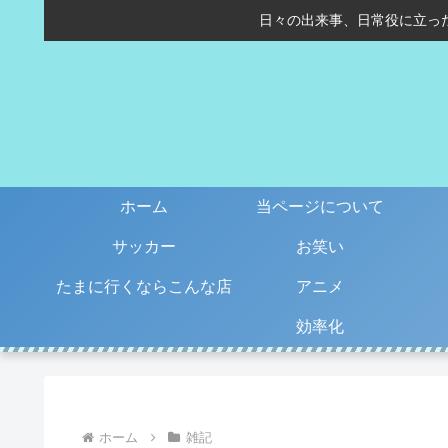
日々の出来事、日常役に立っ
ホーム
当ページについて
サッカー
お笑い
たまに行くならこんな店
アニメ
効率化
ホーム
雑記