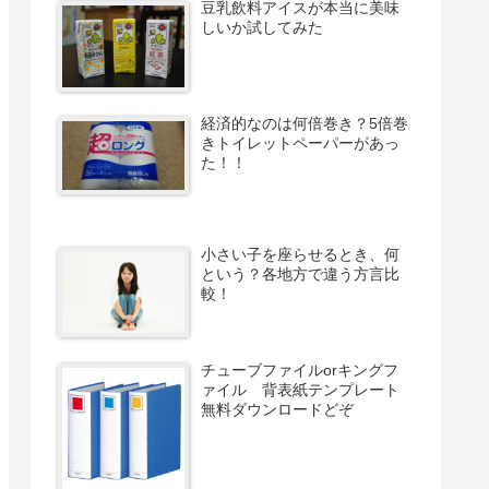
豆乳飲料アイスが本当に美味
しいか試してみた
経済的なのは何倍巻き？5倍巻
きトイレットペーパーがあっ
た！！
小さい子を座らせるとき、何
という？各地方で違う方言比
較！
チューブファイルorキングフ
ァイル 背表紙テンプレート
無料ダウンロードどぞ