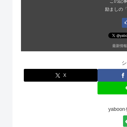
この記
励ましの
最新情報
シ
X
yabo