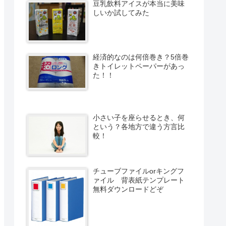
豆乳飲料アイスが本当に美味
しいか試してみた
経済的なのは何倍巻き？5倍巻
きトイレットペーパーがあっ
た！！
小さい子を座らせるとき、何
という？各地方で違う方言比
較！
チューブファイルorキングフ
ァイル 背表紙テンプレート
無料ダウンロードどぞ