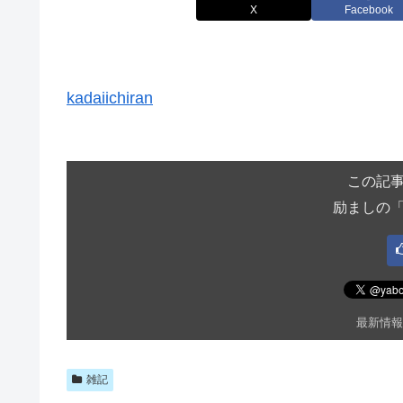
X
Facebook
kadaiichiran
この記
励ましの
最新情報
雑記