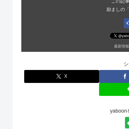
この記
励ましの
最新情報
シ
X
yabo