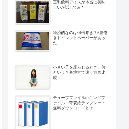
豆乳飲料アイスが本当に美味
しいか試してみた
経済的なのは何倍巻き？5倍巻
きトイレットペーパーがあっ
た！！
小さい子を座らせるとき、何
という？各地方で違う方言比
較！
チューブファイルorキングフ
ァイル 背表紙テンプレート
無料ダウンロードどぞ