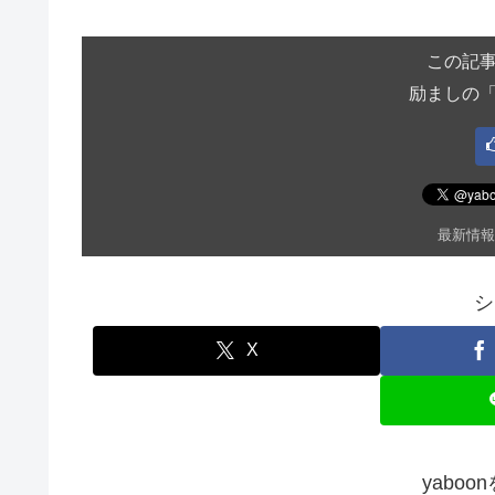
この記
励ましの
最新情報
シ
X
yabo