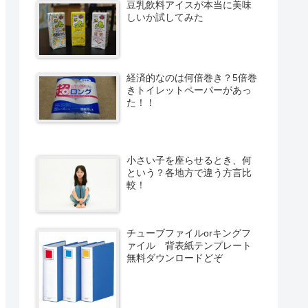
豆乳飲料アイスが本当に美味
しいか試してみた
経済的なのは何倍巻き？5倍巻
きトイレットペーパーがあっ
た！！
小さい子を座らせるとき、何
という？各地方で違う方言比
較！
チューブファイルorキングフ
ァイル 背表紙テンプレート
無料ダウンロードどぞ