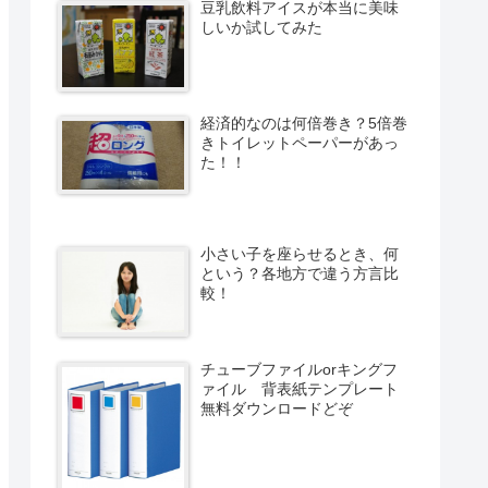
豆乳飲料アイスが本当に美味
しいか試してみた
経済的なのは何倍巻き？5倍巻
きトイレットペーパーがあっ
た！！
小さい子を座らせるとき、何
という？各地方で違う方言比
較！
チューブファイルorキングフ
ァイル 背表紙テンプレート
無料ダウンロードどぞ