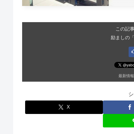
この記
励ましの
最新情報
シ
X