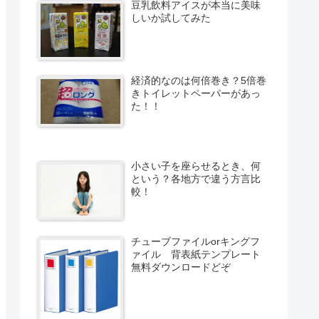
豆乳飲料アイスが本当に美味
しいか試してみた
経済的なのは何倍巻き？5倍巻
きトイレットペーパーがあっ
た！！
小さい子を座らせるとき、何
という？各地方で違う方言比
較！
チューブファイルorキングフ
ァイル 背表紙テンプレート
無料ダウンロードどぞ