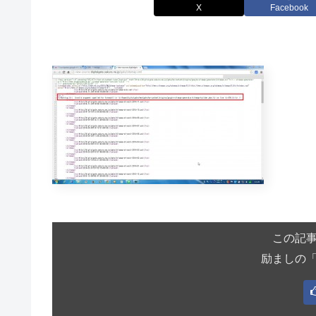
X
Facebook
この記
励ましの