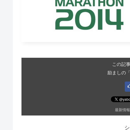
この記
励ましの
最新情報
シ