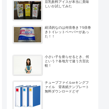
豆乳飲料アイスが本当に美味
しいか試してみた
経済的なのは何倍巻き？5倍巻
きトイレットペーパーがあっ
た！！
小さい子を座らせるとき、何
という？各地方で違う方言比
較！
チューブファイルorキングフ
ァイル 背表紙テンプレート
無料ダウンロードどぞ