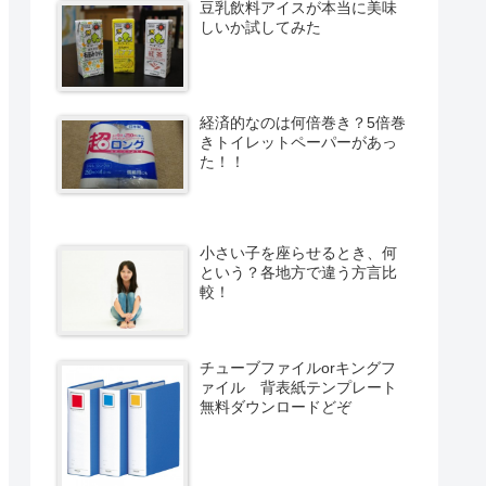
豆乳飲料アイスが本当に美味
しいか試してみた
経済的なのは何倍巻き？5倍巻
きトイレットペーパーがあっ
た！！
小さい子を座らせるとき、何
という？各地方で違う方言比
較！
チューブファイルorキングフ
ァイル 背表紙テンプレート
無料ダウンロードどぞ