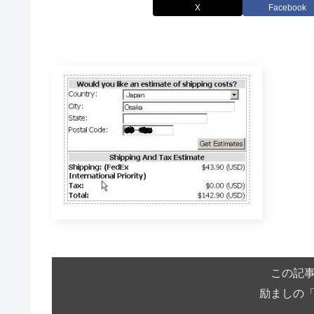
X
Facebook
この記
励ましの