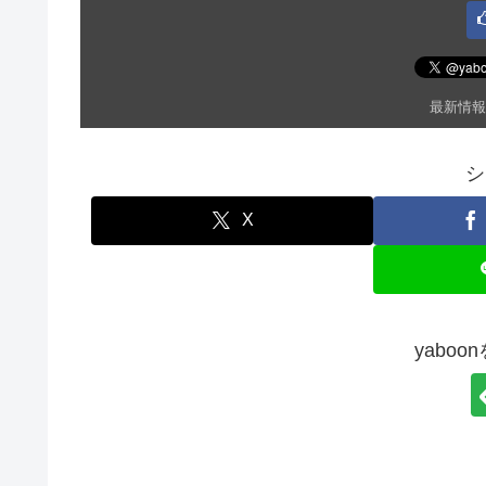
最新情報
シ
X
yabo