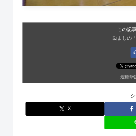
この記
励ましの
最新情報
シ
X