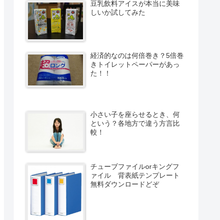
豆乳飲料アイスが本当に美味
しいか試してみた
経済的なのは何倍巻き？5倍巻
きトイレットペーパーがあっ
た！！
小さい子を座らせるとき、何
という？各地方で違う方言比
較！
チューブファイルorキングフ
ァイル 背表紙テンプレート
無料ダウンロードどぞ