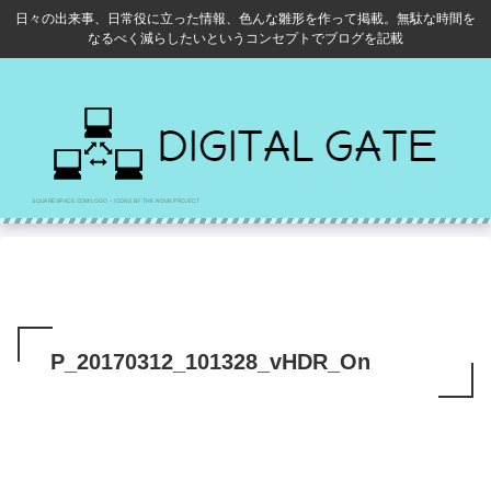
日々の出来事、日常役に立った情報、色んな雛形を作って掲載。無駄な時間を
なるべく減らしたいというコンセプトでブログを記載
P_20170312_101328_vHDR_On