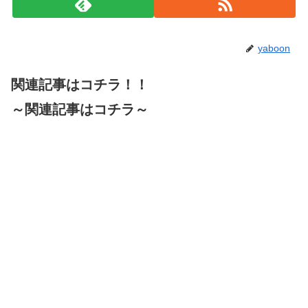
yaboon
関連記事はコチラ！！
～関連記事はコチラ～