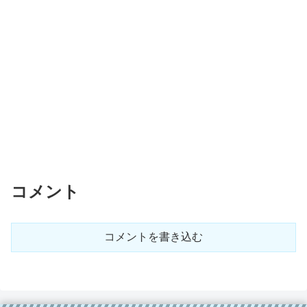
コメント
コメントを書き込む