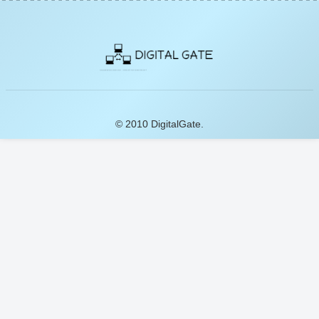
© 2010 DigitalGate.