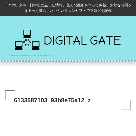
日々の出来事、日常役に立った情報、色んな雛形を作って掲載。無駄な時間を
なるべく減らしたいというコンセプトでブログを記載
6133587103_93b8e75a12_z