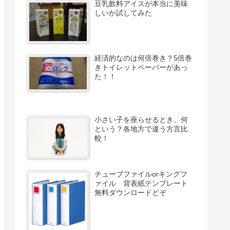
豆乳飲料アイスが本当に美味
しいか試してみた
経済的なのは何倍巻き？5倍巻
きトイレットペーパーがあっ
た！！
小さい子を座らせるとき、何
という？各地方で違う方言比
較！
チューブファイルorキングフ
ァイル 背表紙テンプレート
無料ダウンロードどぞ