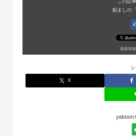
この記
励ましの
最新情報
シ
X
yabo