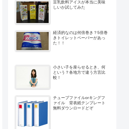
豆乳飲料アイスが本当に美味
しいか試してみた
経済的なのは何倍巻き？5倍巻
きトイレットペーパーがあっ
た！！
小さい子を座らせるとき、何
という？各地方で違う方言比
較！
チューブファイルorキングフ
ァイル 背表紙テンプレート
無料ダウンロードどぞ