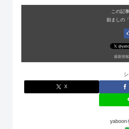
この記
励ましの
最新情報
シ
X
yabo