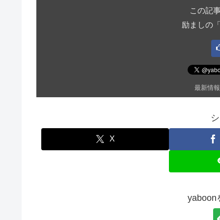
この記
励ましの
最新情報
シ
X
yabo