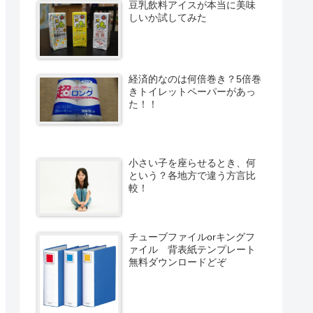
豆乳飲料アイスが本当に美味
しいか試してみた
経済的なのは何倍巻き？5倍巻
きトイレットペーパーがあっ
た！！
小さい子を座らせるとき、何
という？各地方で違う方言比
較！
チューブファイルorキングフ
ァイル 背表紙テンプレート
無料ダウンロードどぞ