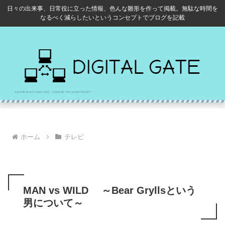
日々の出来事、日常役に立った情報、色んな雛形を作って掲載。無駄な時間を
なるべく減らしたいというコンセプトでブログを記載
ホーム
テレビ
MAN vs WILD ～Bear Gryllsという
男について～