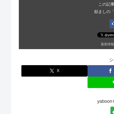
この記
励ましの
最新情報
シ
X
yabo