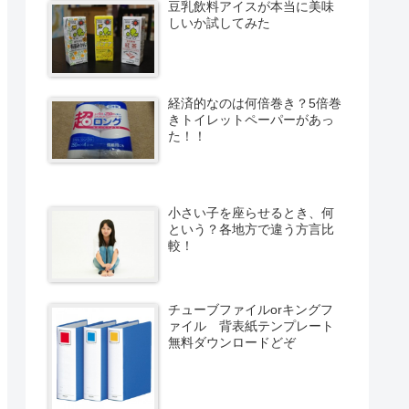
豆乳飲料アイスが本当に美味
しいか試してみた
経済的なのは何倍巻き？5倍巻
きトイレットペーパーがあっ
た！！
小さい子を座らせるとき、何
という？各地方で違う方言比
較！
チューブファイルorキングフ
ァイル 背表紙テンプレート
無料ダウンロードどぞ