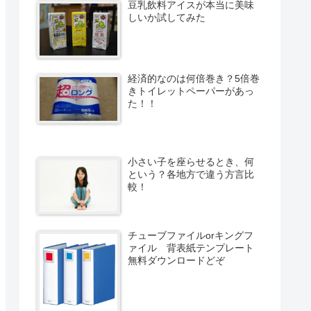
豆乳飲料アイスが本当に美味
しいか試してみた
経済的なのは何倍巻き？5倍巻
きトイレットペーパーがあっ
た！！
小さい子を座らせるとき、何
という？各地方で違う方言比
較！
チューブファイルorキングフ
ァイル 背表紙テンプレート
無料ダウンロードどぞ