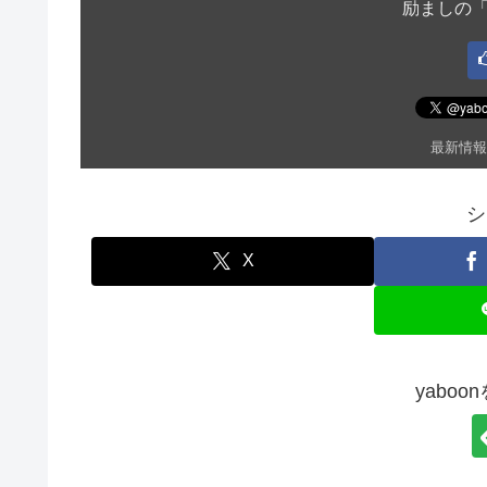
励ましの
最新情報
シ
X
yabo