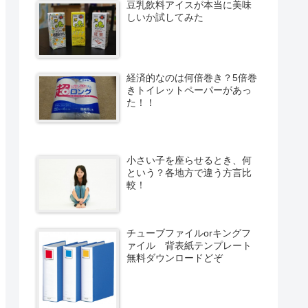
豆乳飲料アイスが本当に美味
しいか試してみた
経済的なのは何倍巻き？5倍巻
きトイレットペーパーがあっ
た！！
小さい子を座らせるとき、何
という？各地方で違う方言比
較！
チューブファイルorキングフ
ァイル 背表紙テンプレート
無料ダウンロードどぞ