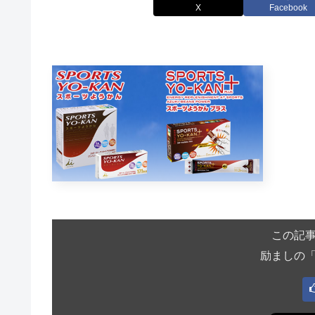
X
Facebook
この記
励ましの